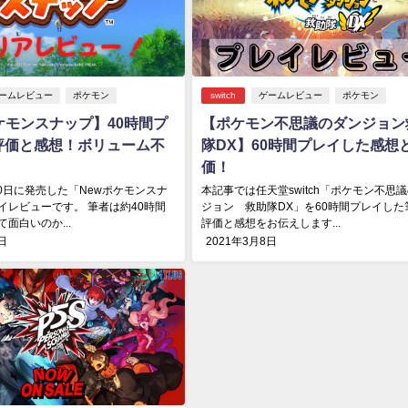
ームレビュー
ポケモン
switch
ゲームレビュー
ポケモン
ケモンスナップ】40時間プ
【ポケモン不思議のダンジョン
評価と感想！ボリューム不
隊DX】60時間プレイした感想
価！
30日に発売した「Newポケモンスナ
本記事では任天堂switch「ポケモン不思
イレビューです。 筆者は約40時間
ジョン 救助隊DX」を60時間プレイした
面白いのか...
評価と感想をお伝えします...
日
2021年3月8日