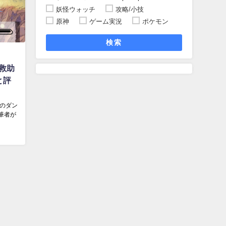
妖怪ウォッチ
攻略/小技
原神
ゲーム実況
ポケモン
検索
救助
と評
議のダン
筆者が