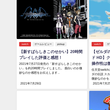
switch
ゲームレビュー
pickup
switch
ゲ
【新すばらしきこのせかい】20時間
【ゼルダ
プレイした評価と感想！
ド HD】
操作性は
2021年7月27日発売の「新すばらしきこのせか
い」を約20時間プレイしました。 面白いのか微
任天堂switc
妙なのか感想をお伝えします...
ダの伝説 ス
微妙なのかを..
2021年7月29日
2021年7月2