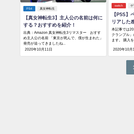
switch
ゲ
PS4
真女神転生
【P5S】
【真女神転生3】主人公の名前は何に
リアした
する？おすすめを紹介！
本記事では20
出典：Amazon 真女神転生3リマスター おすす
クランブル」
め主人公の名前 「東京が死んで、僕が生まれた」
ます。 購入を
発売が迫ってきましたね...
2020年10月11日
2020年10月