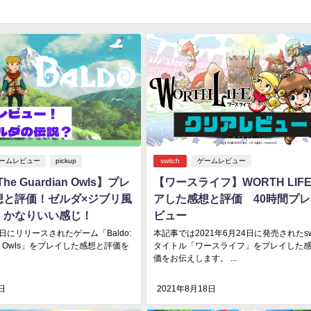
ームレビュー
pickup
switch
ゲームレビュー
 The Guardian Owls】プレ
【ワースライフ】WORTH LIF
想と評価！ゼルダ×ジブリ風
アした感想と評価 40時間プ
！かなりいい感じ！
ビュー
27日にリリースされたゲーム「Baldo:
本記事では2021年6月24日に発売されたswi
dian Owls」をプレイした感想と評価を
タイトル「ワースライフ」をプレイした
価をお伝えします。 ...
日
2021年8月18日