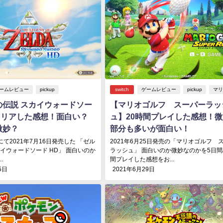
ームレビュー
pickup
switch
ゲームレビュー
pickup
マリ
の伝説 スカイウォードソー
【マリオゴルフ スーパーラッ
クリアした感想！面白い？
ュ】20時間プレイした感想！
微妙？
部分も多いが面白い！
hにて2021年7月16日発売した 「ゼル
2021年6月25日発売の「マリオゴルフ 
カイウォードソード HD」 面白いのか
ラッシュ」 面白いのか微妙なのかを5日間/
.
間プレイした感想をお...
5日
2021年6月29日