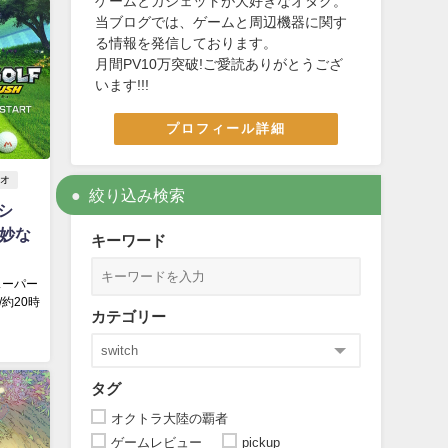
ゲームとガジェットが大好きなオタク。
当ブログでは、ゲームと周辺機器に関す
る情報を発信しております。
月間PV10万突破!ご愛読ありがとうござ
います!!!
プロフィール詳細
オ
絞り込み検索
シ
微妙な
キーワード
スーパー
約20時
カテゴリー
タグ
オクトラ大陸の覇者
ゲームレビュー
pickup