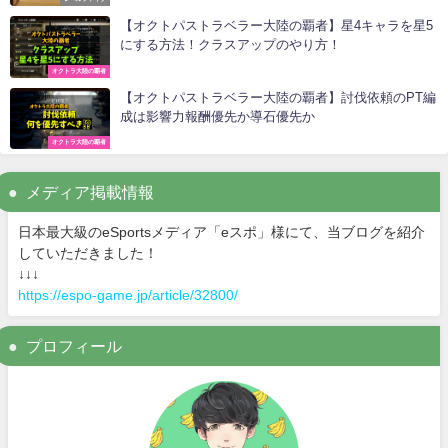
【オクトパストラベラー大陸の覇者】星4キャラを星5
にする方法！クラスアップのやり方！
オクトラ大陸の覇者
【オクトパストラベラー大陸の覇者】討伐依頼のPT編
成は影響力報酬優先か導石優先か
オクトラ大陸の覇者
メディア掲載情報
日本最大級のeSportsメディア「eスポ」様にて、当ブログを紹介
していただきました！
↓↓↓
https://espo-game.jp/article/32800/
プロフィール