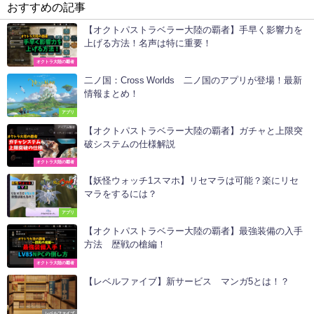
おすすめの記事
【オクトパストラベラー大陸の覇者】手早く影響力を
上げる方法！名声は特に重要！
オクトラ大陸の覇者
二ノ国：Cross Worlds 二ノ国のアプリが登場！最新
情報まとめ！
アプリ
【オクトパストラベラー大陸の覇者】ガチャと上限突
破システムの仕様解説
オクトラ大陸の覇者
【妖怪ウォッチ1スマホ】リセマラは可能？楽にリセ
マラをするには？
アプリ
【オクトパストラベラー大陸の覇者】最強装備の入手
方法 歴戦の槍編！
オクトラ大陸の覇者
【レベルファイブ】新サービス マンガ5とは！？
レベルファイブ