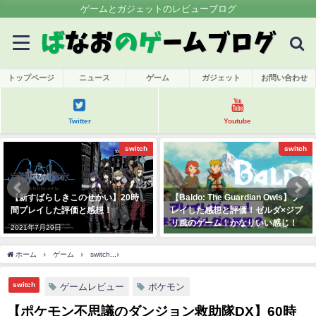
ゲームとガジェットのレビューブログ
トップページ
ニュース
ゲーム
ガジェット
お問い合わせ
Twitter
Youtube
switch
switch
【新すばらしきこのせかい】20時
【Baldo: The Guardian Owls】プ
間プレイした評価と感想！
レイした感想と評価！ゼルダ×ジブ
リ風のゲーム！かなりいい感じ！
2021年7月29日
2021年9月1日
ホーム
ゲーム
switch
【ポケモン不思議のダンジョン救助隊DX】60時間プレイ
switch
ゲームレビュー
ポケモン
【ポケモン不思議のダンジョン救助隊DX】60時