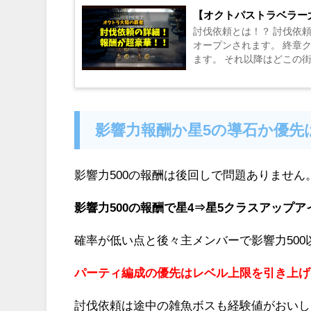
【オクトパストラベラー
討伐依頼とは！？ 討伐依
オープンされます。 終章
ます。 それ以降はどこの
依頼からも受注可能でした） 
影響力報酬か星5の導石か優先
影響力500の報酬は後回しで問題ありません
影響力500の報酬で星4⇒星5クラスアップ
確率が低い点と後々主メンバーで影響力50
パーティ編成の優先はレベル上限を引き上げ
討伐依頼は途中の雑魚ボスも経験値がおいし