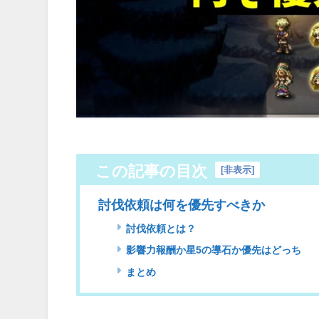
この記事の目次
[
非表示
]
討伐依頼は何を優先すべきか
討伐依頼とは？
影響力報酬か星5の導石か優先はどっち
まとめ