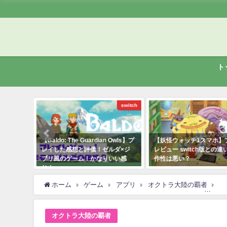
ト
switch
アプリ
n Owls】プ
【妖怪ウォッチ1スマホ】プレイ
【マリオゴルフ スーパ
ルダ×ジ
レビュー switch版との違いは？操
ュ】20時間プレイした
りいい感
作性は悪い？
な部分も多いが面白い！
2021年7月12日
2021年6月29日
ホーム
ゲーム
アプリ
オクトラ大陸の覇者
【
オクトラ大陸の覇者