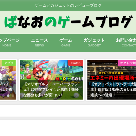
ゲームとガジェットのレビューブログ
ップページ
ニュース
ゲーム
ガジェット
お問い合
HOME
NEWS
GAME
GADGET
CONTACT
switch
オクトラ大陸の覇者
ーラッシ
【オクトパストラベラー大陸の覇
【妖怪ウォッチ1スマホ】
感想！微妙
者】保存版！効率の良い戦闘功績
ード入力と妖怪メダル等
達成への近道！
ゃ連動について
2020年11月11日
2021年7月13日
オクトパストラベラー大陸の覇者】討伐依頼のPT編成は影響力報酬優先か導