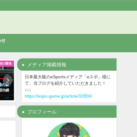
わせ
アプリ
メディア掲載情報
switch
日本最大級のeSportsメディア「eスポ」様に
て、当ブログを紹介していただきました！
パスワ
【ゼルダの伝説 スカイウォードソ
【新すばらしきこのせかい
↓↓↓
のおもち
ード HD】クリアした感想！面白
間プレイした評価と感想！
い？操作性は微妙？
https://espo-game.jp/article/32800/
2021年7月29日
2021年7月25日
プロフィール
石優先か