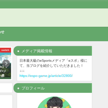
わせ
switch
メディア掲載情報
switch
オクトラ
日本最大級のeSportsメディア「eスポ」様に
て、当ブログを紹介していただきました！
い】20時
【マリオゴルフ スーパーラッシ
【オクトパストラベラー
↓↓↓
！
ュ】20時間プレイした感想！微妙
者】保存版！効率の良い
https://espo-game.jp/article/32800/
な部分も多いが面白い！
達成への近道！
2021年6月29日
2020年11月11日
プロフィール