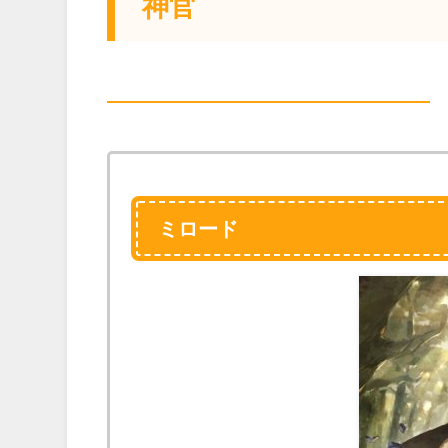
神官
ミロード