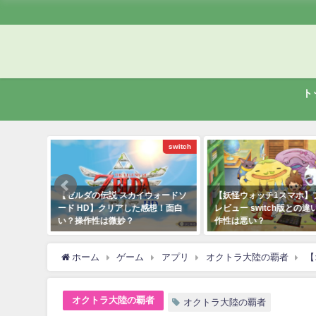
ト
switch
アプリ
イウォードソ
【妖怪ウォッチ1スマホ】プレイ
【妖怪ウォッチ1スマホ
感想！面白
レビュー switch版との違いは？操
ード入力と妖怪メダル
作性は悪い？
ゃ連動について
2021年7月12日
2021年7月13日
ホーム
ゲーム
アプリ
オクトラ大陸の覇者
【
オクトラ大陸の覇者
オクトラ大陸の覇者