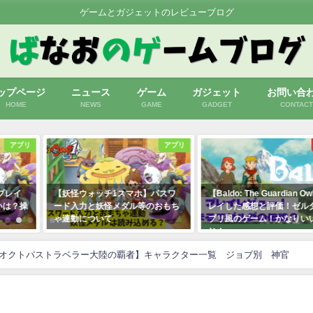
ゲームとガジェットのレビューブログ
ップページ
ニュース
ゲーム
ガジェット
お問い合
HOME
NEWS
GAME
GADGET
CONTACT
アプリ
switch
】パスワ
【Baldo: The Guardian Owls】プ
【新すばらしきこのせか
等のおもち
レイした感想と評価！ゼルダ×ジ
間プレイした評価と感想
ブリ風のゲーム！かなりいい感
2021年7月29日
じ！
2021年9月1日
オクトパストラベラー大陸の覇者】キャラクター一覧 ジョブ別 神官