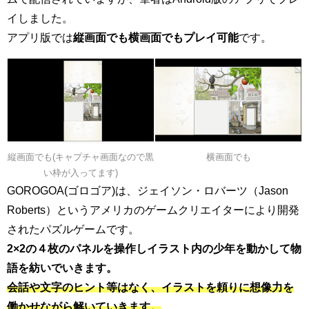
イしました。
アプリ版では
縦画面でも横画面でもプレイ可能
です。
縦画面でも(キャプチャ画面なので黒
横画面でも
い枠が入ってます)
GOROGOA(ゴロゴア)は、ジェイソン・ロバーツ（Jason
Roberts）というアメリカのゲームクリエイターにより開発
されたパズルゲームです。
2×2の４枚のパネルを操作しイラスト内の少年を動かして物
語を紡いでいきます。
会話や文字のヒント等はなく、イラストを頼りに想像力を
働かせながら解いていきます。