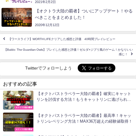
2021年2月2日
【オクトラ大陸の覇者】ついにアップデート！やる
べきことをまとめました！
2020年12月12日
【ワースライフ】WORTH LIFEクリアした感想と評価 40時間プレイレビュー
【Baldo: The Guardian Owls】プレイした感想と評価！ゼルダ×ジブリ風のゲーム！かなりいい
感じ！
Twitterでフォローしよう
おすすめの記事
【オクトパストラベラー大陸の覇者】確実にキャット
リンを討伐する方法！もうキャットリンに逃げられま
せん。
オクトラ大陸の覇者
【オクトパストラベラー大陸の覇者】最高率！キャッ
トリンレベリング方法！MAX36万超えの経験値取得！
オクトラ大陸の覇者