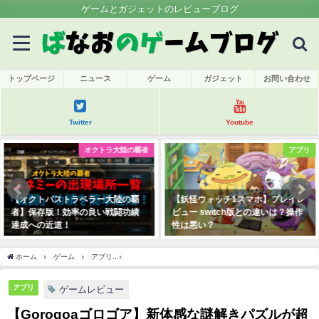
ゲームとガジェットのレビューブログ
トップページ
ニュース
ゲーム
ガジェット
お問い合わせ
Twitter
Youtube
オクトラ大陸の覇者
アプリ
【オクトパストラベラー大陸の覇
【妖怪ウォッチ1スマホ】プレイレ
者】保存版！効率の良い戦闘功績
ビュー switch版との違いは？操作
達成への近道！
性は悪い？
2020年11月11日
2021年7月12日
ホーム
ゲーム
アプリ
【Gorogoaゴロゴア】新体感な謎解きパズルが超面白い
アプリ
ゲームレビュー
【Gorogoaゴロゴア】新体感な謎解きパズルが超