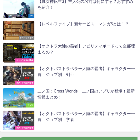
【真女神転生3】主人公の名前は何にする？おすすめ
を紹介！
PS4
【レベルファイブ】新サービス マンガ5とは！？
レベルファイブ
【オクトラ大陸の覇者】アビリティボードって全部埋
まるの？
オクトラ大陸の覇者
【オクトパストラベラー大陸の覇者】キャラクター一
覧 ジョブ別 剣士
オクトラ大陸の覇者
二ノ国：Cross Worlds 二ノ国のアプリが登場！最新
情報まとめ！
アプリ
【オクトパストラベラー大陸の覇者】キャラクター一
覧 ジョブ別 学者
オクトラ大陸の覇者